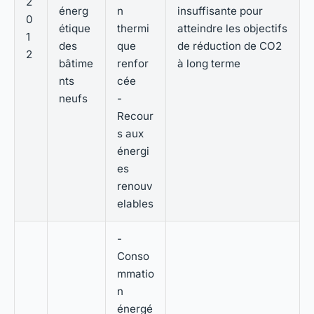
2
énerg
n
insuffisante pour
0
étique
thermi
atteindre les objectifs
1
des
que
de réduction de CO2
2
bâtime
renfor
à long terme
nts
cée
neufs
-
Recour
s aux
énergi
es
renouv
elables
-
Conso
mmatio
n
énergé