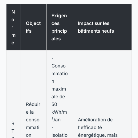
N
Exigen
o
Object
ces
Impact sur les
r
ifs
princip
bâtiments neufs
m
ales
e
-
Conso
mmatio
n
maxim
ale de
Réduir
50
e la
kWh/m
conso
²/an
Amélioration de
R
mmati
-
l'efficacité
T
on
Isolatio
énergétique, mais