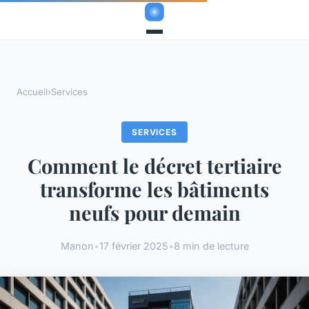
Accueil
›
Services
SERVICES
Comment le décret tertiaire
transforme les bâtiments
neufs pour demain
Manon
•
17 février 2025
•
8 min de lecture