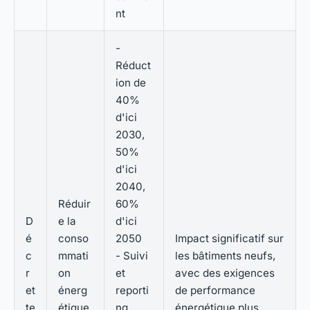
nt
-
Réduct
ion de
40%
d'ici
2030,
50%
d'ici
2040,
Réduir
60%
D
e la
d'ici
é
conso
2050
Impact significatif sur
c
mmati
- Suivi
les bâtiments neufs,
r
on
et
avec des exigences
et
énerg
reporti
de performance
te
étique
ng
énergétique plus