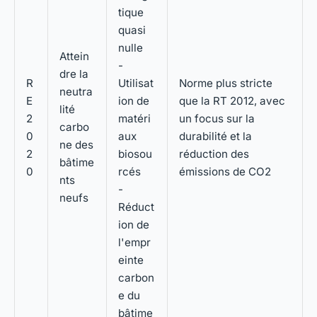
tique
quasi
nulle
Attein
-
dre la
R
Utilisat
Norme plus stricte
neutra
E
ion de
que la RT 2012, avec
lité
2
matéri
un focus sur la
carbo
0
aux
durabilité et la
ne des
2
biosou
réduction des
bâtime
0
rcés
émissions de CO2
nts
-
neufs
Réduct
ion de
l'empr
einte
carbon
e du
bâtime