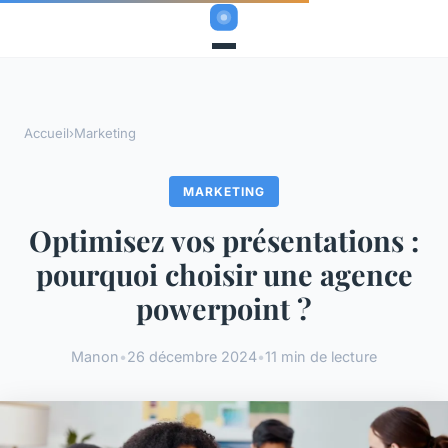
Accueil
›
Marketing
MARKETING
Optimisez vos présentations :
pourquoi choisir une agence
powerpoint ?
Manon
•
26 décembre 2024
•
11 min de lecture