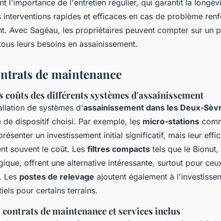
t l'importance de l'entretien régulier, qui garantit la longév
es interventions rapides et efficaces en cas de problème renf
ent. Avec Sagéau, les propriétaires peuvent compter sur un p
tous leurs besoins en assainissement.
ontrats de maintenance
s coûts des différents systèmes d'assainissement
allation de systèmes d'
assainissement dans les Deux-Sèv
 de dispositif choisi. Par exemple, les
micro-stations
comm
ésenter un investissement initial significatif, mais leur effic
ient souvent le coût. Les
filtres compacts
tels que le Bionut,
que, offrent une alternative intéressante, surtout pour ce
. Les
postes de relevage
ajoutent également à l'investisse
iels pour certains terrains.
s contrats de maintenance et services inclus