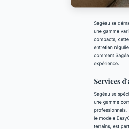
Sagéau se déma
une gamme variée
compacts, cette 
entretien réguli
comment Sagéau 
expérience.
Services d
Sagéau se spécia
une gamme compl
professionnels. 
le modèle EasyO
terrains, est par