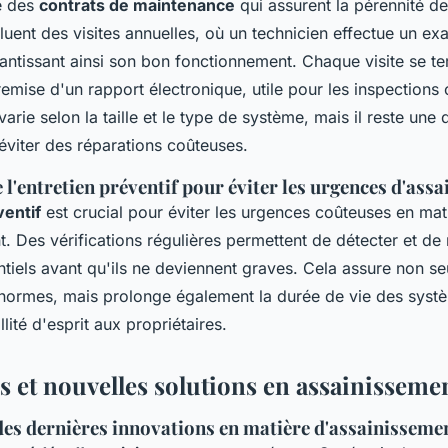
e des
contrats de maintenance
qui assurent la pérennité des
luent des visites annuelles, où un technicien effectue un 
antissant ainsi son bon fonctionnement. Chaque visite se te
remise d'un rapport électronique, utile pour les inspections 
varie selon la taille et le type de système, mais il reste une
éviter des réparations coûteuses.
l'entretien préventif pour éviter les urgences d'ass
ventif
est crucial pour éviter les urgences coûteuses en mat
. Des vérifications régulières permettent de détecter et de
tiels avant qu'ils ne deviennent graves. Cela assure non se
normes, mais prolonge également la durée de vie des systè
llité d'esprit aux propriétaires.
s et nouvelles solutions en assainisseme
des dernières innovations en matière d'assainisseme