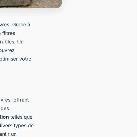
vres. Grâce à
filtres
urables. Un
couvrez
timiser votre
res, offrant
 des
tion
telles que
divers types de
antir un