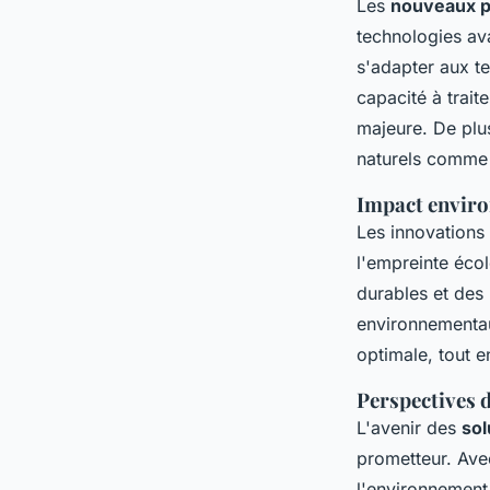
Les
nouveaux p
technologies a
s'adapter aux t
capacité à trai
majeure. De plu
naturels comme 
Impact enviro
Les innovations
l'empreinte éco
durables et des 
environnementaux
optimale, tout e
Perspectives 
L'avenir des
sol
prometteur. Av
l'environnement