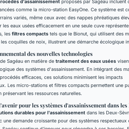
rocédés d'assainissement
proposés par Sagéau incluent 
vancées comme la micro-station EasyOne. Ce système est c
errains variés, même ceux avec des nappes phréatiques éle
ter les eaux usées efficacement en une seule cuve représent
s, les
filtres compacts
tels que le Bionut, qui utilisent des 
les coquilles de noix, illustrent une démarche écologique i
nnemental des nouvelles technologies
 de Sagéau en matière de
traitement des eaux usées
visen
logique des systèmes d'assainissement. En intégrant des ma
procédés efficaces, ces solutions minimisent les impacts
. Les micro-stations et filtres compacts permettent une pu
n préservant les ressources naturelles.
d'avenir pour les systèmes d'assainissement dans le
utions durables pour l'assainissement
dans les Deux-Sèvr
ec une demande croissante pour des systèmes respectueux 
, Sagéau continue d'innover pour répondre à ces besoins. E