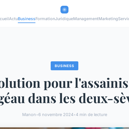
cueil
Actu
Business
Formation
Juridique
Management
Marketing
Servi
BUSINESS
olution pour l'assain
agéau dans les deux-sè
Manon
•
6 novembre 2024
•
4 min de lecture