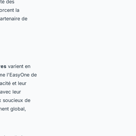
ité des
orcent la
artenaire de
res
varient en
e l'EasyOne de
acité et leur
 avec leur
ux soucieux de
ment global,