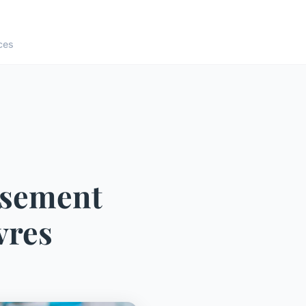
ces
issement
vres