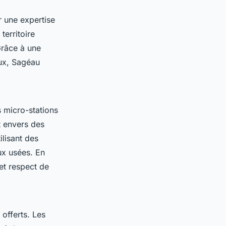
r une expertise
erritoire
Grâce à une
ux, Sagéau
s micro-stations
 envers des
ilisant des
aux usées. En
 et respect de
 offerts. Les