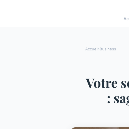
Ac
Accueil
›
Business
Votre s
: s