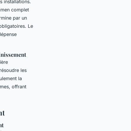
 installations.
examen complet
rmine par un
obligatoires. Le
 dépense
ainissement
ière
 résoudre les
ulement la
mes, offrant
nt
nt