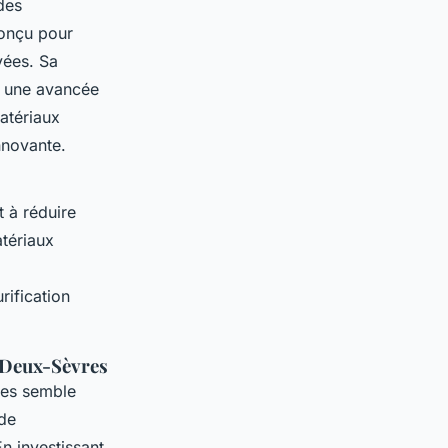
des
onçu pour
vées. Sa
e une avancée
matériaux
nnovante.
t à réduire
tériaux
rification
s Deux-Sèvres
es semble
de
n investissant