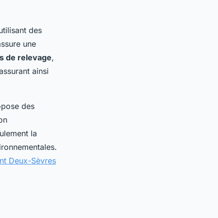
tilisant des
assure une
s de relevage
,
ssurant ainsi
opose des
bon
ulement la
vironnementales.
ent Deux-Sèvres