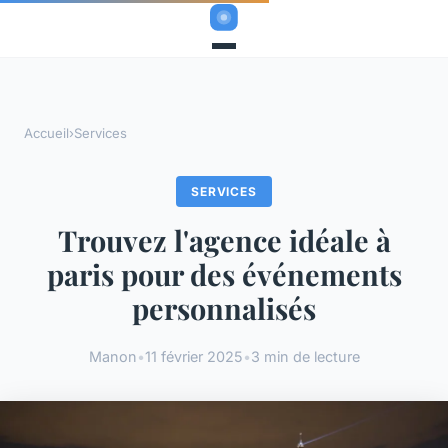
Accueil
›
Services
SERVICES
Trouvez l'agence idéale à
paris pour des événements
personnalisés
Manon
•
11 février 2025
•
3 min de lecture