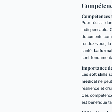
Compétence
Compétences t
Pour réussir da
indispensable. C
documents compl
rendez-vous, la 
santé.
La format
sont fondamenta
Importance des
Les
soft skills
so
médical
ne peut
résilience et d'
Ces compétences
est bénéfique ta