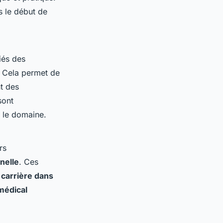
 le début de
iés des
. Cela permet de
t des
sont
s le domaine.
rs
nelle
. Ces
e
carrière dans
médical