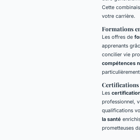
Cette combinais
votre carrière.
Formations en 
Les offres de
fo
apprenants grâce
concilier vie pr
compétences né
particulièrement
Certifications
Les
certificati
professionnel, v
qualifications 
la santé
enrichi
prometteuses da