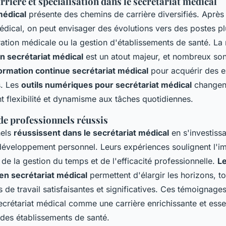
rière et spécialisation dans le secrétariat médical
médical
présente des chemins de carrière diversifiés. Après
édical, on peut envisager des évolutions vers des postes pl
ation médicale ou la gestion d'établissements de santé. La 
 secrétariat médical
est un atout majeur, et nombreux son
ormation continue secrétariat médical
pour acquérir des e
s. Les
outils numériques pour secrétariat médical
changent
t flexibilité et dynamisme aux tâches quotidiennes.
e professionnels réussis
nels
réussissent dans le secrétariat médical
en s'investissa
 développement personnel. Leurs expériences soulignent l'i
e la gestion du temps et de l'efficacité professionnelle.
L
 en secrétariat médical
permettent d'élargir les horizons, to
 de travail satisfaisantes et significatives. Ces témoignages
crétariat médical comme une carrière enrichissante et esse
des établissements de santé.