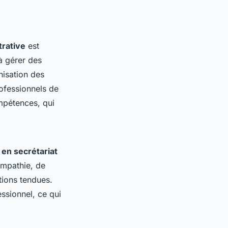
trative
est
 à gérer des
nisation des
rofessionnels de
mpétences, qui
en secrétariat
empathie, de
tions tendues.
ssionnel, ce qui