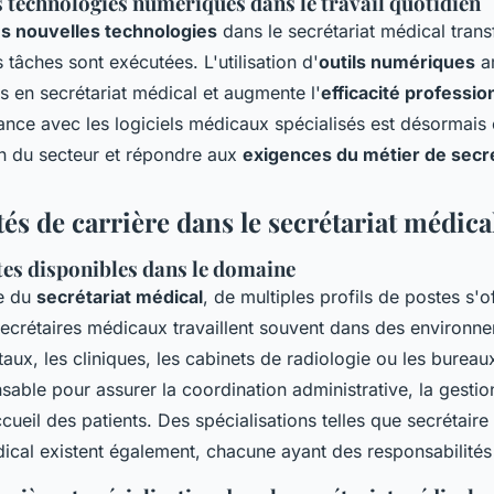
s technologies numériques dans le travail quotidien
es nouvelles technologies
dans le secrétariat médical tran
 tâches sont exécutées. L'utilisation d'
outils numériques
am
s en secrétariat médical et augmente l'
efficacité professio
ance avec les logiciels médicaux spécialisés est désormais 
on du secteur et répondre aux
exigences du métier de secr
s de carrière dans le secrétariat médica
tes disponibles dans le domaine
e du
secrétariat médical
, de multiples profils de postes s'o
secrétaires médicaux travaillent souvent dans des environn
ux, les cliniques, les cabinets de radiologie ou les bureau
nsable pour assurer la coordination administrative, la gesti
cueil des patients. Des spécialisations telles que secrétair
ical existent également, chacune ayant des responsabilités 