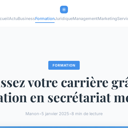
cueil
Actu
Business
Formation
Juridique
Management
Marketing
Servi
FORMATION
ssez votre carrière grâ
tion en secrétariat m
Manon
•
5 janvier 2025
•
8 min de lecture