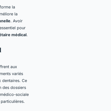
sforme la
éliore la
nnelle
. Avoir
essentiel pour
étaire médical
.
l
ffrent aux
ements variés
x dentaires. Ce
on des dossiers
e médico-sociale
particulières.