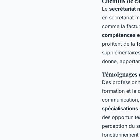
Chemins de car
Le
secrétariat 
en secrétariat m
comme la factur
compétences en
profitent de la
f
supplémentaire
donne, apportan
Témoignages d
Des profession
formation et le
communication, d
spécialisations
des opportunités
perception du se
fonctionnement 