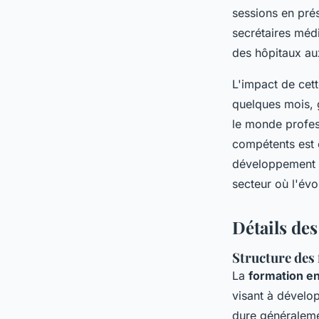
sessions en prés
secrétaires méd
des hôpitaux au
L'impact de cett
quelques mois, 
le monde profes
compétents est e
développement co
secteur où l'év
Détails de
Structure des
La
formation en
visant à dévelo
dure généraleme