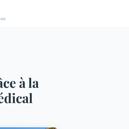
ces
ce à la
édical