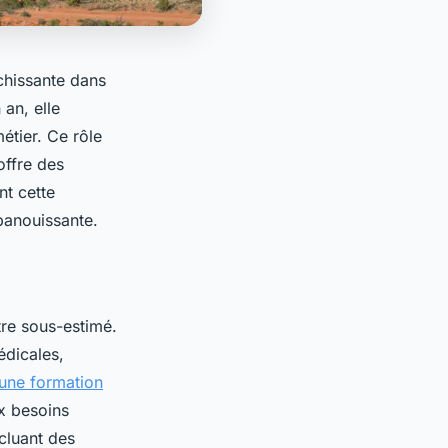
chissante dans
an, elle
étier. Ce rôle
offre des
nt cette
épanouissante.
tre sous-estimé.
édicales,
 une formation
ux besoins
cluant des