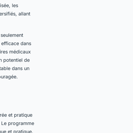
isée, les
sifiés, allant
n seulement
 efficace dans
aires médicaux
n potentiel de
stable dans un
ouragée.
rée et pratique
s. Le programme
ue et pratique.